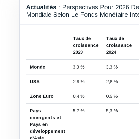
Actualités
: Perspectives Pour 2026 D
Mondiale Selon Le Fonds Monétaire Inte
Taux de
Taux de
croissance
croissance
2023
2024
Monde
3,3 %
3,3 %
USA
2,9 %
2,8 %
Zone Euro
0,4 %
0,9 %
Pays
5,7 %
5,3 %
émergents et
Pays en
développement
d'Asie