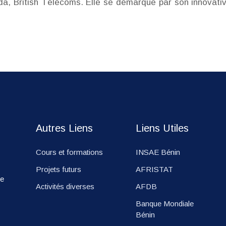
da, British Télécoms. Elle se démarque par son innovativi
Autres Liens
Liens Utiles
Cours et formations
INSAE Bénin
Projets futurs
AFRISTAT
ie
Activités diverses
AFDB
Banque Mondiale
Bénin