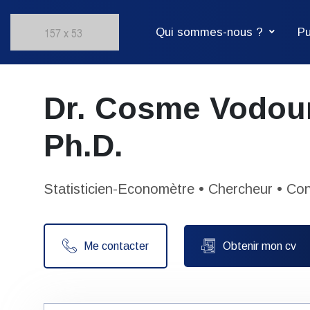
Qui sommes-nous ?
Pu
Dr. Cosme Vodou
Ph.D.
Statisticien-Economètre
•
Chercheur
•
Cons
Me contacter
Obtenir mon cv