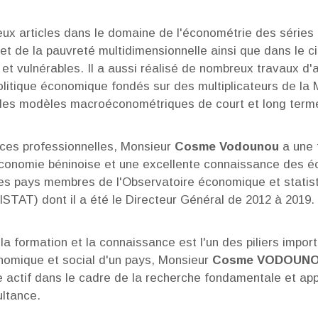
eux articles dans le domaine de l'économétrie des séries 
et de la pauvreté multidimensionnelle ainsi que dans le c
et vulnérables. Il a aussi réalisé de nombreux travaux d'
olitique économique fondés sur des multiplicateurs de l
 des modèles macroéconométriques de court et long term
ces professionnelles, Monsieur
Cosme Vodounou
a une 
conomie béninoise et une excellente connaissance des é
s pays membres de l'Observatoire économique et statist
STAT) dont il a été le Directeur Général de 2012 à 2019.
a formation et la connaissance est l'un des piliers impor
omique et social d'un pays, Monsieur
Cosme VODOUN
e actif dans le cadre de la recherche fondamentale et app
ltance.