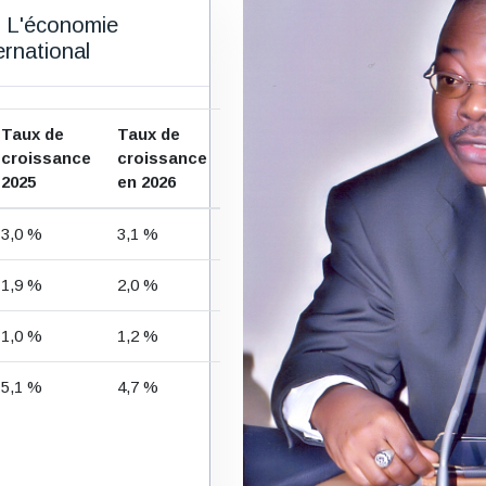
e L'économie
rnational
Taux de
Taux de
croissance
croissance
2025
en 2026
3,0 %
3,1 %
1,9 %
2,0 %
1,0 %
1,2 %
5,1 %
4,7 %