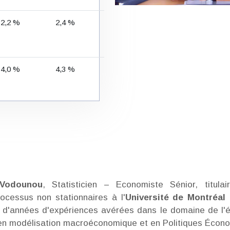
2,2 %
2,4 %
4,0 %
4,3 %
Vodounou
, Statisticien – Economiste Sénior, titul
ocessus non stationnaires à l'
Université de Montréal
e d'années d'expériences avérées dans le domaine de l'
u'en modélisation macroéconomique et en Politiques Écon