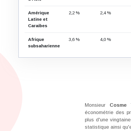
Amérique
2,2 %
2,4 %
Latine et
Caraibes
Afrique
3,6 %
4,0 %
subsaharienne
Monsieur
Cosme 
économétrie des pr
plus d'une vingtain
statistique ainsi q