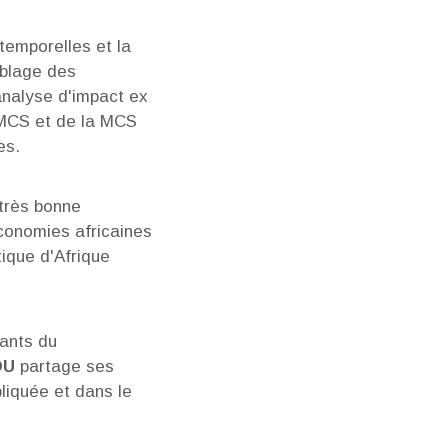
temporelles et la
iblage des
analyse d'impact ex
a MCS et de la MCS
es.
très bonne
conomies africaines
ique d'Afrique
tants du
OU
partage ses
liquée et dans le